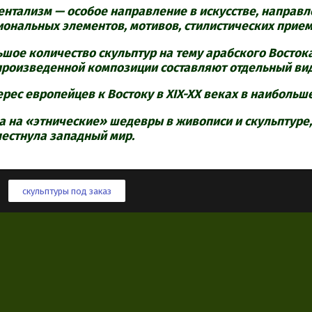
ентализм — особое направление в искусстве, направ
иональных элементов, мотивов, стилистических прием
шое количество скульптур на тему арабского Восток
произведенной композиции составляют отдельный вид
рес европейцев к Востоку в XIX-XX веках в наибольше
а на «этнические» шедевры в живописи и скульптуре
лестнула западный мир.
скульптуры под заказ