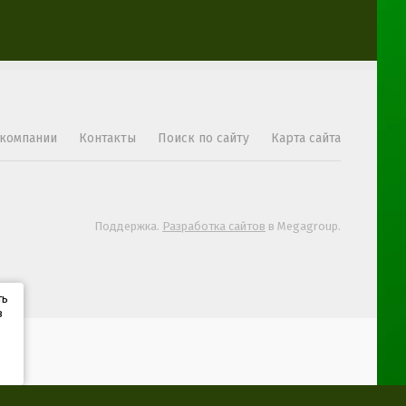
 компании
Контакты
Поиск по сайту
Карта сайта
Поддержка.
Разработка сайтов
в Megagroup.
ть
в