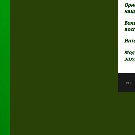
Ори
нац
Боль
вос
Инте
Мод
зах
теги: