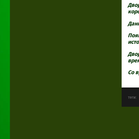
Дво
коро
Дан
Поя
ист
Двор
вре
Со 
теги: