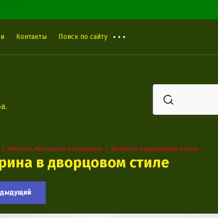
ии
Контакты
Поиск по сайту
а.
  /  
Мебель, предметы интерьера
  /  
Витрина в дворцовом стиле
рина в дворцовом стиле
едыдущий