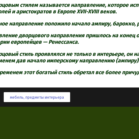
рцовым стилем называется направление, которое ис
лей и аристократов в Европе XVII-XVIII веков.
ное направление положило начало ампиру, барокко, р
вление дворцового направления пришлось на конец о
ории европейцев — Ренессанса.
цовый стиль проявлялся не только в интерьере, он на
менем дав начало имперскому направлению (ампиру)
временем этот богатый стиль обретал все более прич
мебель
,
предметы интерьера