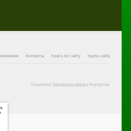
 компании
Контакты
Поиск по сайту
Карта сайта
Поддержка.
Разработка сайтов
в Megagroup.
ть
в